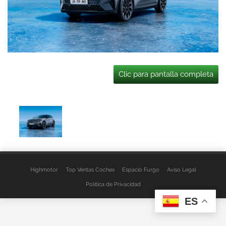
Clic para pantalla completa
Highmotor
Top Ventas Coches
Espacio Furgo
Aviso Legal
Política de Privacidad
ES