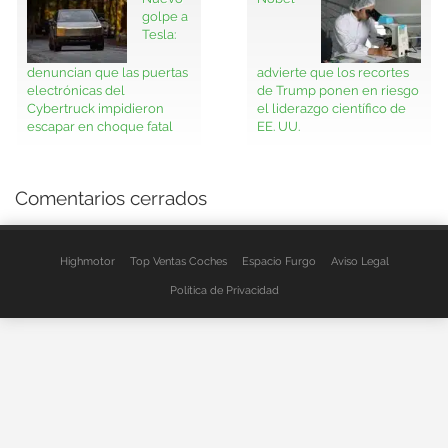
golpe a
Tesla:
denuncian que las puertas
advierte que los recortes
electrónicas del
de Trump ponen en riesgo
Cybertruck impidieron
el liderazgo científico de
escapar en choque fatal
EE. UU.
Comentarios cerrados
Highmotor
Top Ventas Coches
Espacio Furgo
Aviso Legal
Política de Privacidad