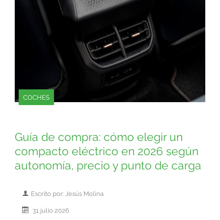
COCHES
Guía de compra: cómo elegir un
compacto eléctrico en 2026 según
autonomía, precio y punto de carga
Escrito por: Jesús Molina
31 julio 2026