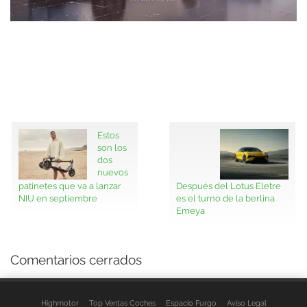
Estos
son los
dos
nuevos
patinetes que va a lanzar
Después del Lotus Eletre
NIU en septiembre
es el turno de la berlina
Emeya
Comentarios cerrados
Highmotor
Top Ventas Coches
Espacio Furgo
Aviso Legal