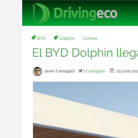
BYD
Dolphin
Coches
El BYD Dolphin lle
Javier Cantagalli
@Cantagalli
22 junio 