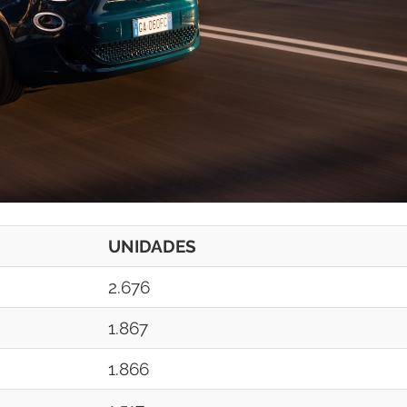
UNIDADES
2.676
1.867
1.866