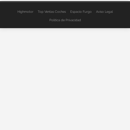
Highmotor
Top Ventas Coches
Espacio Furgo
Aviso Legal
Política de Privacidad