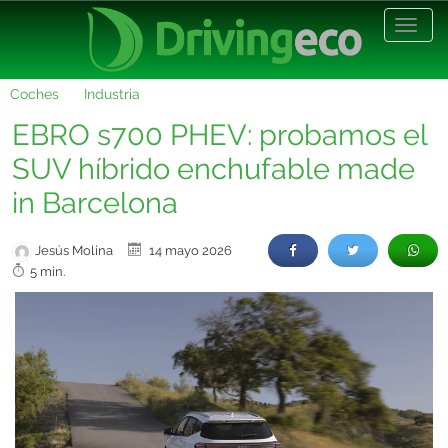
Desp
nave
Coches
Industria
EBRO s700 PHEV: probamos el
SUV híbrido enchufable made
in Barcelona
Jesús Molina
14 mayo 2026
5 min.