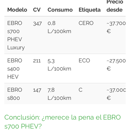
Precio
Modelo
CV
Consumo
Etiqueta
desde
EBRO
347
0,8
CERO
~37.700
s700
L/100km
€
PHEV
Luxury
EBRO
211
5,3
ECO
~27.500
s400
L/100km
€
HEV
EBRO
147
7,8
C
~37.000
s800
L/100km
€
Conclusión: ¿merece la pena el EBRO
s700 PHEV?