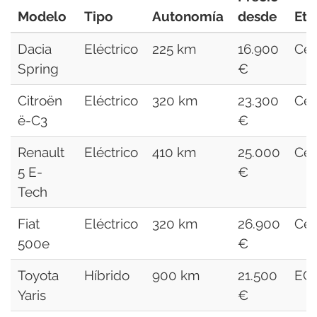
Modelo
Tipo
Autonomía
desde
Eti
Dacia
Eléctrico
225 km
16.900
Cer
Spring
€
Citroën
Eléctrico
320 km
23.300
Cer
ë-C3
€
Renault
Eléctrico
410 km
25.000
Cer
5 E-
€
Tech
Fiat
Eléctrico
320 km
26.900
Cer
500e
€
Toyota
Híbrido
900 km
21.500
EC
Yaris
€