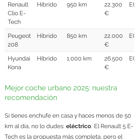
Renault
Híbrido
950 km
22.300
EC
Clio E-
€
Tech
Peugeot
Híbrido
850 km
22.000
EC
208
€
Hyundai
Híbrido
1.000 km
26.500
EC
Kona
€
Mejor coche urbano 2025: nuestra
recomendación
Si tienes enchufe en casa y haces menos de 50
km al día, no lo dudes:
eléctrico
. El Renault 5 E-
Tech es la propuesta más completa, pero el