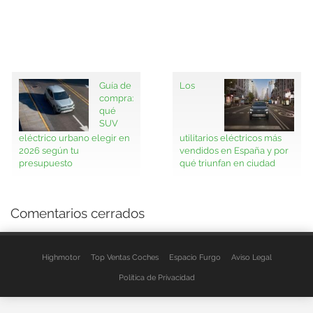
Guía de
Los
compra:
qué
SUV
eléctrico urbano elegir en
utilitarios eléctricos más
2026 según tu
vendidos en España y por
presupuesto
qué triunfan en ciudad
Comentarios cerrados
Highmotor
Top Ventas Coches
Espacio Furgo
Aviso Legal
Política de Privacidad