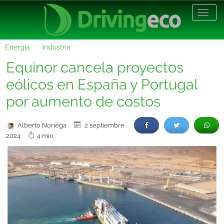
Desp
nave
Energía
Industria
Equinor cancela proyectos
eólicos en España y Portugal
por aumento de costos
Alberto Noriega
2 septiembre
2024
4 min.