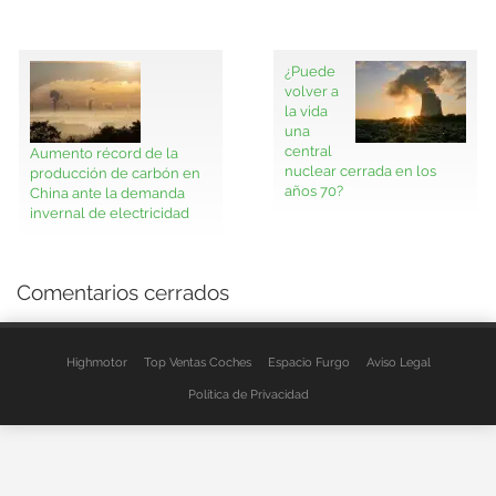
¿Puede
volver a
la vida
una
central
Aumento récord de la
nuclear cerrada en los
producción de carbón en
años 70?
China ante la demanda
invernal de electricidad
Comentarios cerrados
Highmotor
Top Ventas Coches
Espacio Furgo
Aviso Legal
Política de Privacidad