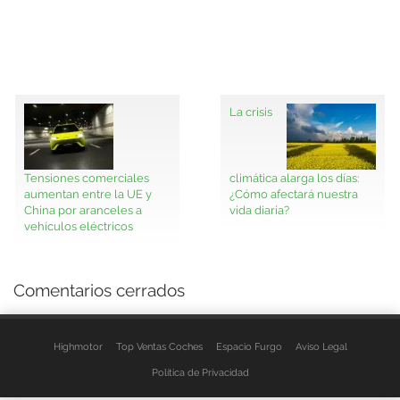
La crisis
Tensiones comerciales
climática alarga los días:
aumentan entre la UE y
¿Cómo afectará nuestra
China por aranceles a
vida diaria?
vehículos eléctricos
Comentarios cerrados
Highmotor
Top Ventas Coches
Espacio Furgo
Aviso Legal
Política de Privacidad