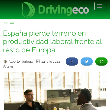
Desp
nave
Coches
España pierde terreno en
productividad laboral frente al
resto de Europa
Alberto Noriega
22 julio 2024
4 min.