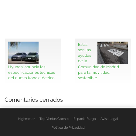
Estas
son las
ayudas
de la
Hyundai anuncia las
Comunidad de Madrid
especificaciones técnicas
para la movilidad
del nuevo Kona eléctrico
sostenible
Comentarios cerrados
Highmotor
Top Ventas Coches
Espacio Furgo
Aviso Legal
Política de Privacidad