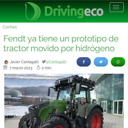
Desp
nave
Coches
Fendt ya tiene un prototipo de
tractor movido por hidrógeno
Javier Cantagalli
@Cantagalli
7 marzo 2023
2 min.