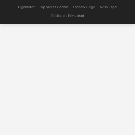
Highmotor
Top Ventas Coches
Espacio Furgo
Aviso Legal
Política de Privacidad