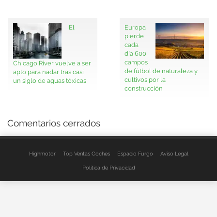
El
Europa
pierde
cada
día 600
campos
Chicago River vuelve a ser
de fútbol de naturaleza y
apto para nadar tras casi
cultivos por la
un siglo de aguas tóxicas
construcción
Comentarios cerrados
Highmotor
Top Ventas Coches
Espacio Furgo
Aviso Legal
Política de Privacidad