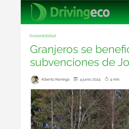
Sostenibilidad
Granjeros se benefic
subvenciones de J
Alberto Noriega
4 junio 2024
4 min.