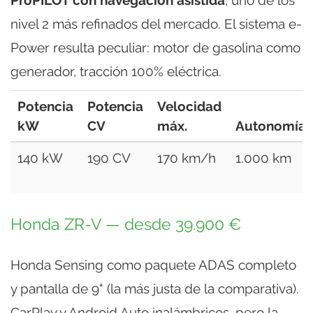
ProPILOT con navegación asistida
, uno de los
nivel 2 más refinados del mercado. El sistema e-
Power resulta peculiar: motor de gasolina como
generador, tracción 100% eléctrica.
Potencia
Potencia
Velocidad
kW
CV
máx.
Autonomía
140 kW
190 CV
170 km/h
1.000 km
Honda ZR-V — desde 39.900 €
Honda Sensing como paquete ADAS completo
y pantalla de 9" (la más justa de la comparativa).
CarPlay y Android Auto inalámbricos, pero la