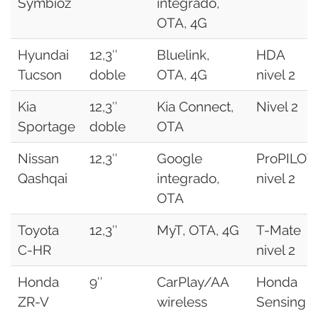
Symbioz
integrado,
OTA, 4G
Hyundai
12,3″
Bluelink,
HDA
Tucson
doble
OTA, 4G
nivel 2
Kia
12,3″
Kia Connect,
Nivel 2
Sportage
doble
OTA
Nissan
12,3″
Google
ProPILOT
Qashqai
integrado,
nivel 2
OTA
Toyota
12,3″
MyT, OTA, 4G
T-Mate
C-HR
nivel 2
Honda
9″
CarPlay/AA
Honda
ZR-V
wireless
Sensing