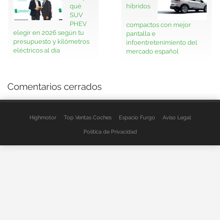
qué
híbridos
SUV
PHEV
compactos con mejor
elegir en 2026 según tu
pantalla e
presupuesto y kilómetros
infoentretenimiento del
eléctricos al día
mercado español
Comentarios cerrados
Highmotor
Top Ventas Coches
Espacio Furgo
Aviso Legal
Política de Privacidad