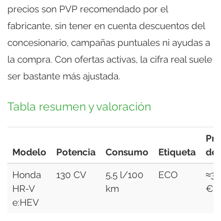
precios son PVP recomendado por el
fabricante, sin tener en cuenta descuentos del
concesionario, campañas puntuales ni ayudas a
la compra. Con ofertas activas, la cifra real suele
ser bastante más ajustada.
Tabla resumen y valoración
Pre
Modelo
Potencia
Consumo
Etiqueta
de
Honda
130 CV
5,5 l/100
ECO
≈35
HR-V
km
€
e:HEV