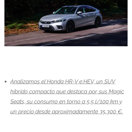
Analizamos el Honda HR-V e:HEV, un SUV
híbrido compacto que destaca por sus Magic
Seats, su consumo en torno a 5,5 l/100 km y
un precio desde aproximadamente 35.300 €.