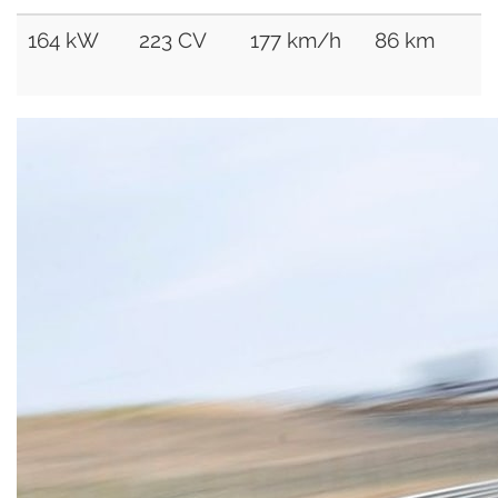
164 kW
223 CV
177 km/h
86 km