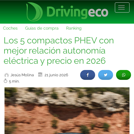
Desp
nave
Coches
Guías de compra
Ranking
Los 5 compactos PHEV con
mejor relación autonomía
eléctrica y precio en 2026
Jesús Molina
21 junio 2026
5 min.