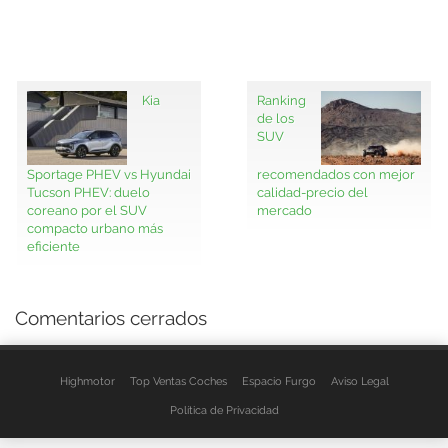
Kia
Ranking
de los
SUV
Sportage PHEV vs Hyundai
recomendados con mejor
Tucson PHEV: duelo
calidad-precio del
coreano por el SUV
mercado
compacto urbano más
eficiente
Comentarios cerrados
Highmotor
Top Ventas Coches
Espacio Furgo
Aviso Legal
Política de Privacidad