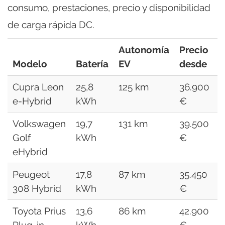
consumo, prestaciones, precio y disponibilidad
de carga rápida DC.
Autonomía
Precio
Modelo
Batería
EV
desde
(
Cupra Leon
25,8
125 km
36.900
3
e-Hybrid
kWh
€
Volkswagen
19,7
131 km
39.500
3
Golf
kWh
€
eHybrid
Peugeot
17,8
87 km
35.450
2
308 Hybrid
kWh
€
Toyota Prius
13,6
86 km
42.900
2
Plug-in
kWh
€