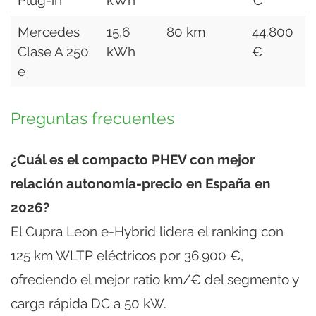
Mercedes
15,6
80 km
44.800
1
Clase A 250
kWh
€
e
Preguntas frecuentes
¿Cuál es el compacto PHEV con mejor
relación autonomía-precio en España en
2026?
El Cupra Leon e-Hybrid lidera el ranking con
125 km WLTP eléctricos por 36.900 €,
ofreciendo el mejor ratio km/€ del segmento y
carga rápida DC a 50 kW.