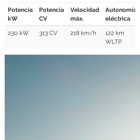
Potencia
Potencia
Velocidad
Autonomía
kW
CV
máx.
eléctrica
230 kW
313 CV
218 km/h
122 km
WLTP