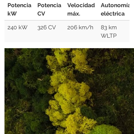
Potencia
Potencia
Velocidad
Autonomía
kW
CV
máx.
eléctrica
240 kW
326 CV
206 km/h
83 km
WLTP