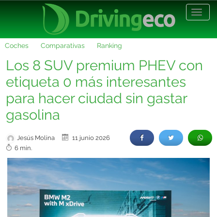
Desp
nave
Coches
Comparativas
Ranking
Los 8 SUV premium PHEV con
etiqueta 0 más interesantes
para hacer ciudad sin gastar
gasolina
Jesús Molina
11 junio 2026
6 min.