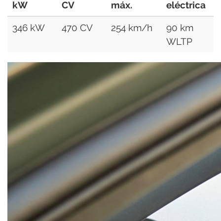
kW
CV
máx.
eléctrica
346 kW
470 CV
254 km/h
90 km
WLTP