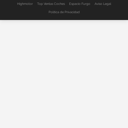
Highmotor
Top Ventas Coches
Espacio Furgo
Aviso Legal
Política de Privacidad