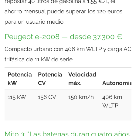
repostar 40 litros de gasolina a 1,55 €/l, el
ahorro mensual puede superar los 120 euros
para un usuario medio.
Peugeot e-2008 — desde 37.300 €
Compacto urbano con 406 km WLTP y carga AC
trifásica de 11 kW de serie.
Potencia
Potencia
Velocidad
kW
CV
máx.
Autonomía
115 kW
156 CV
150 km/h
406 km
WLTP
Mito 3: "Las baterías duran cuatro años