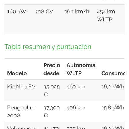
160 kW
218 CV
160 km/h
454 km
WLTP
Tabla resumen y puntuación
Precio
Autonomía
Modelo
desde
WLTP
Consumo
Kia Niro EV
35.025
460 km
16,2 kWh
€
Peugeot e-
37.300
406 km
15,8 kWh
2008
€
Volkswagen
41.470
550 km
16,2 kWh