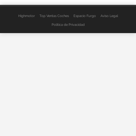
Highmotor
Top Ventas Coches
Espacio Furgo
Aviso Legal
Política de Privacidad