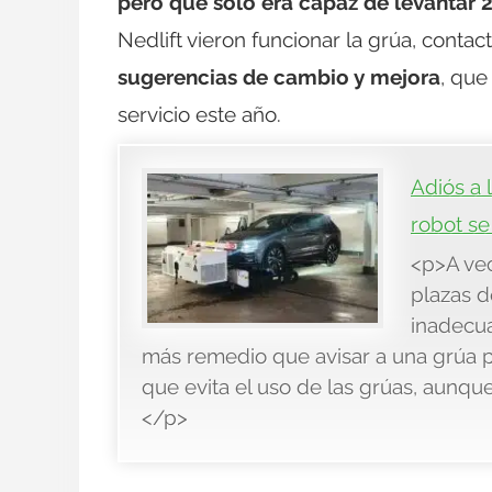
pero que solo era capaz de levantar 
Nedlift vieron funcionar la grúa, conta
sugerencias de cambio y mejora
, que
servicio este año.
Adiós a 
robot se
<p>A vec
plazas 
inadecu
más remedio que avisar a una grúa pa
que evita el uso de las grúas, aunqu
</p>