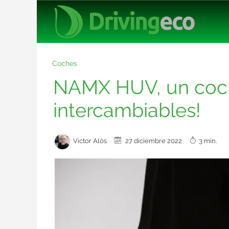
Coches
NAMX HUV, un coch
intercambiables!
Victor Alós
27 diciembre 2022
3 min.