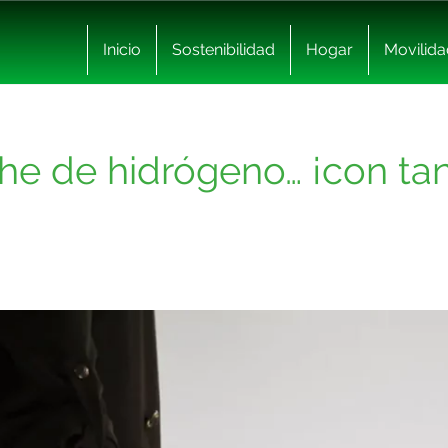
Inicio
Sostenibilidad
Hogar
Movilida
e de hidrógeno… ¡con ta