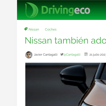
Nissan
Coches
Nissan también ado
Javier Cantagalli
@Cantagalli
21 julio 2