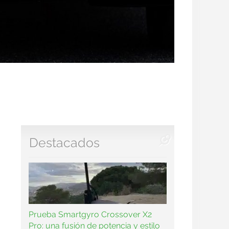
Destacados
Prueba Smartgyro Crossover X2
Pro: una fusión de potencia y estilo