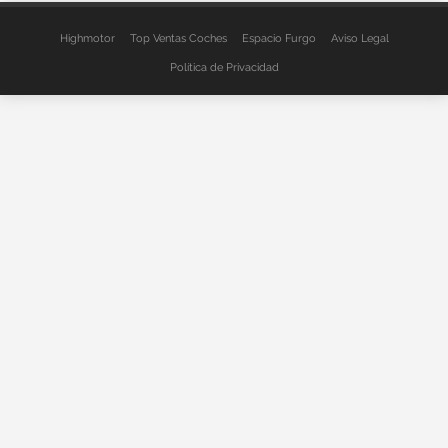
Highmotor
Top Ventas Coches
Espacio Furgo
Aviso Legal
Política de Privacidad