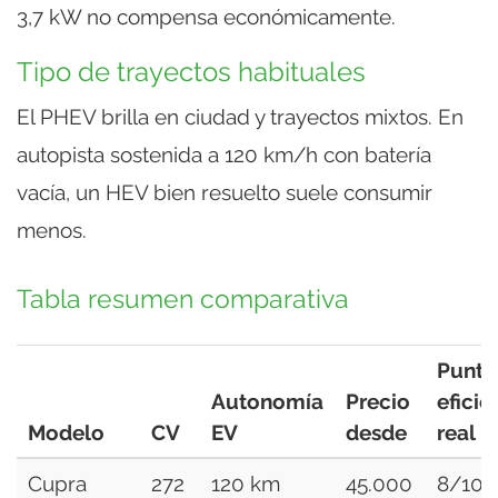
3,7 kW no compensa económicamente.
Tipo de trayectos habituales
El PHEV brilla en ciudad y trayectos mixtos. En
autopista sostenida a 120 km/h con batería
vacía, un HEV bien resuelto suele consumir
menos.
Tabla resumen comparativa
Puntu
Autonomía
Precio
eficie
Modelo
CV
EV
desde
real
Cupra
272
120 km
45.000
8/10