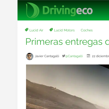
Lucid Air
Lucid Motors
Coches
Primeras entregas d
Javier Cantagalli
@Cantagalli
22 diciem