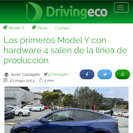
Desp
nave
Model Y
Tesla
Coches
Los primeros Model Y con
hardware 4 salen de la línea de
producción
Javier Cantagalli
@Cantagalli
27 mayo 2023
2 min.