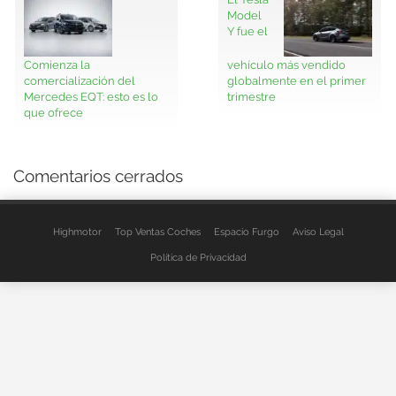
Model
Y fue el
Comienza la
vehículo más vendido
comercialización del
globalmente en el primer
Mercedes EQT: esto es lo
trimestre
que ofrece
Comentarios cerrados
Highmotor
Top Ventas Coches
Espacio Furgo
Aviso Legal
Política de Privacidad