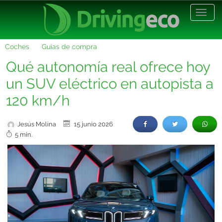
Desp
nave
Coches
Guías de compra
Qué autonomía real ofrece hoy
un SUV eléctrico en autopista a
120 km/h
Jesús Molina
15 junio 2026
5 min.