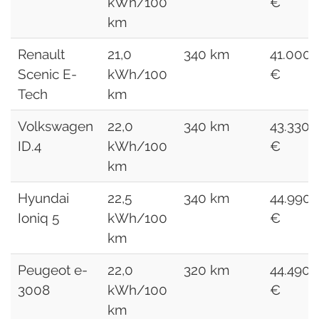
kWh/100
€
km
Renault
21,0
340 km
41.000
Scenic E-
kWh/100
€
Tech
km
Volkswagen
22,0
340 km
43.330
ID.4
kWh/100
€
km
Hyundai
22,5
340 km
44.990
Ioniq 5
kWh/100
€
km
Peugeot e-
22,0
320 km
44.490
3008
kWh/100
€
km