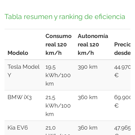
Tabla resumen y ranking de eficiencia
Consumo
Autonomía
real 120
real 120
Precio
Modelo
km/h
km/h
desde
Tesla Model
19,5
390 km
44.970
Y
kWh/100
€
km
BMW iX3
21,5
360 km
69.900
kWh/100
€
km
Kia EV6
21,0
360 km
47.965