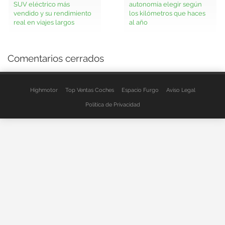
SUV eléctrico más
autonomía elegir según
vendido y su rendimiento
los kilómetros que haces
real en viajes largos
al año
Comentarios cerrados
Highmotor
Top Ventas Coches
Espacio Furgo
Aviso Legal
Política de Privacidad