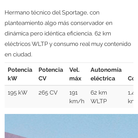
Hermano técnico del Sportage, con
planteamiento algo más conservador en
dinámica pero idéntica eficiencia. 62 km
eléctricos WLTP y consumo real muy contenido
en ciudad.
Potencia
Potencia
Vel.
Autonomía
kW
CV
máx
eléctrica
Co
195 kW
265 CV
191
62 km
1,4
km/h
WLTP
km