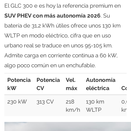
El GLC 300 e es hoy la referencia premium en
SUV PHEV con más autonomía 2026
. Su
batería de 31,2 kWh útiles ofrece unos 130 km
WLTP en modo eléctrico, cifra que en uso
urbano real se traduce en unos 95-105 km.
Admite carga en corriente continua a 60 kW,
algo poco común en un enchufable.
Potencia
Potencia
Vel.
Autonomía
kW
CV
máx
eléctrica
Co
230 kW
313 CV
218
130 km
0,6
km/h
WLTP
km