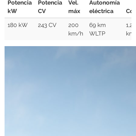
Potencia
Potencia
Vel.
Autonomía
kW
CV
máx
eléctrica
Co
180 kW
243 CV
200
69 km
1,2
km/h
WLTP
km