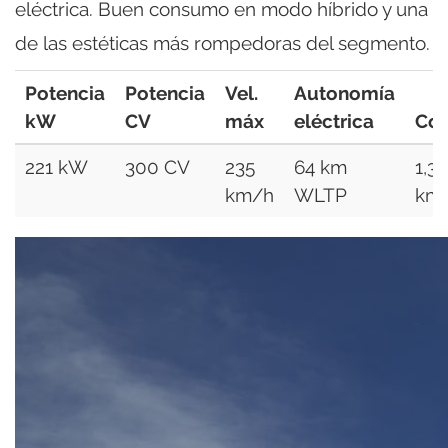
eléctrica. Buen consumo en modo híbrido y una
de las estéticas más rompedoras del segmento.
Potencia
Potencia
Vel.
Autonomía
kW
CV
máx
eléctrica
Co
221 kW
300 CV
235
64 km
1,3
km/h
WLTP
km