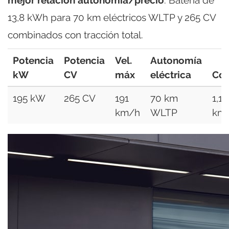
13,8 kWh para 70 km eléctricos WLTP y 265 CV
combinados con tracción total.
Potencia
Potencia
Vel.
Autonomía
kW
CV
máx
eléctrica
Co
195 kW
265 CV
191
70 km
1,1 
km/h
WLTP
km