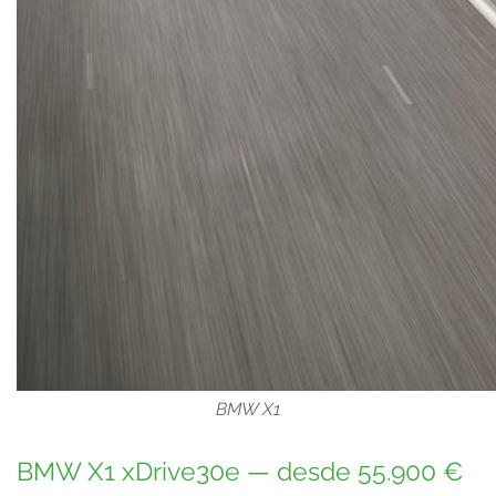
BMW X1
BMW X1 xDrive30e — desde 55.900 €