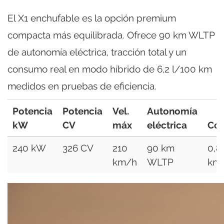
El X1 enchufable es la opción premium
compacta más equilibrada. Ofrece 90 km WLTP
de autonomía eléctrica, tracción total y un
consumo real en modo híbrido de 6,2 l/100 km
medidos en pruebas de eficiencia.
Potencia
Potencia
Vel.
Autonomía
kW
CV
máx
eléctrica
Co
240 kW
326 CV
210
90 km
0,8
km/h
WLTP
km