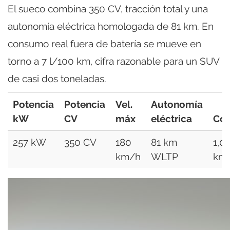
El sueco combina 350 CV, tracción total y una
autonomía eléctrica homologada de 81 km. En
consumo real fuera de batería se mueve en
torno a 7 l/100 km, cifra razonable para un SUV
de casi dos toneladas.
Potencia
Potencia
Vel.
Autonomía
kW
CV
máx
eléctrica
Co
257 kW
350 CV
180
81 km
1,0
km/h
WLTP
km