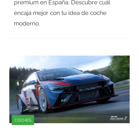
premium en España. Descubre cuál
encaja mejor con tu idea de coche
moderno.
COCHES