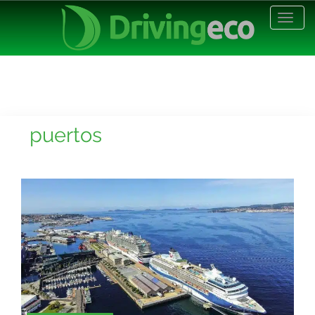
Desp
nave
puertos