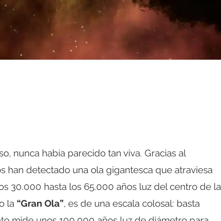
so, nunca había parecido tan viva. Gracias al
os han detectado una ola gigantesca que atraviesa
los 30.000 hasta los 65.000 años luz del centro de la
o la
“Gran Ola”
, es de una escala colosal: basta
unto mide unos 100.000 años luz de diámetro para