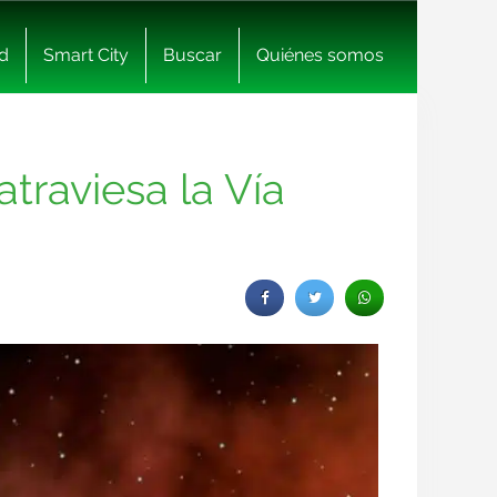
d
Smart City
Buscar
Quiénes somos
traviesa la Vía