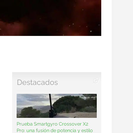
Destacados
Prueba Smartgyro Crossover X2
Pro: una fusión de potencia y estilo