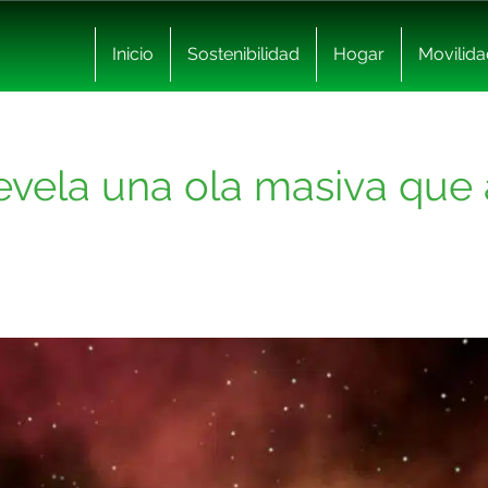
Inicio
Sostenibilidad
Hogar
Movilida
evela una ola masiva que a