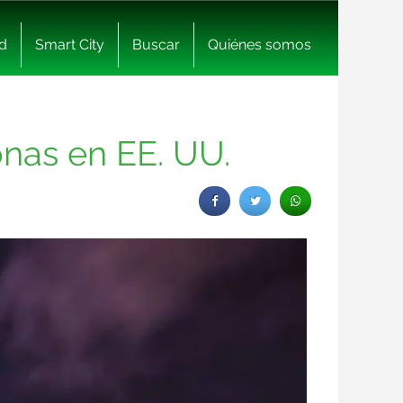
d
Smart City
Buscar
Quiénes somos
onas en EE. UU.