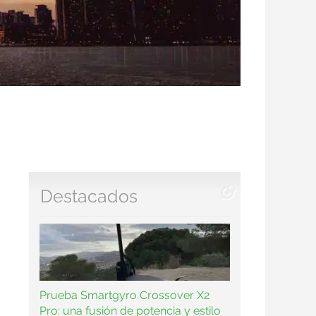
Destacados
Prueba Smartgyro Crossover X2
Pro: una fusión de potencia y estilo