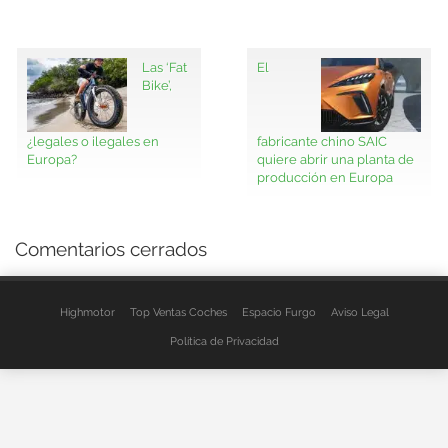
Las ‘Fat
El
Bike’,
¿legales o ilegales en
fabricante chino SAIC
Europa?
quiere abrir una planta de
producción en Europa
Comentarios cerrados
Highmotor
Top Ventas Coches
Espacio Furgo
Aviso Legal
Política de Privacidad