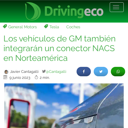
Desp
nave
General Motors
Tesla
Coches
Los vehículos de GM también
integrarán un conector NACS
en Norteamérica
Javier Cantagalli
@Cantagalli
9 junio 2023
2 min.