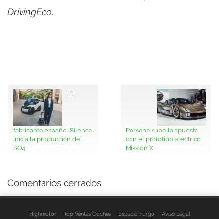
DrivingEco
.
El
fabricante español Silence
Porsche sube la apuesta
inicia la producción del
con el prototipo eléctrico
SO4
Mission X
Comentarios cerrados
Highmotor
Top Ventas Coches
Espacio Furgo
Aviso Legal