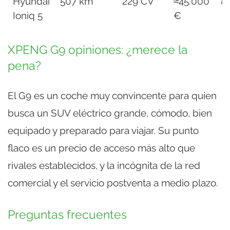
Hyundai
507 km
229 CV
≈45.000
8
Ioniq 5
€
XPENG G9 opiniones: ¿merece la
pena?
El G9 es un coche muy convincente para quien
busca un SUV eléctrico grande, cómodo, bien
equipado y preparado para viajar. Su punto
flaco es un precio de acceso más alto que
rivales establecidos, y la incógnita de la red
comercial y el servicio postventa a medio plazo.
Preguntas frecuentes