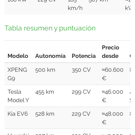
km/h
kW
Tabla resumen y puntuación
Precio
Modelo
Autonomía
Potencia
desde
C
XPENG
500 km
350 CV
≈60.600
8
G9
€
Tesla
455 km
299 CV
≈46.000
4
Model Y
€
S
Kia EV6
528 km
229 CV
≈48.000
8
€