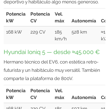
deportivo y habitáculo algo menos generoso.
Potencia
Potencia
Vel.
kW
CV
máx
Autonomía
Co
168 kW
229 CV
185
528 km
≈16
km/h
kW
Hyundai Ioniq 5 — desde ≈45.000 €
Hermano técnico del EV6, con estética retro-
futurista y un habitáculo muy versátil. También
comparte la plataforma de 800V.
Potencia
Potencia
Vel.
kW
CV
máx
Autonomía
Co
168 kW
229 CV
185
507 km
≈16