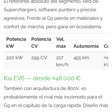
El referente absoluto del segmento. Red de
Superchargers, software puntero y precios
agresivos. Frente al G9 pierde en materiales y
confort de marcha, pero gana en ecosistema.
Potencia
Potencia
Vel.
kW
CV
máx
Autonomía
Co
220 kW
299 CV
217
455 km
≈15
km/h
kW
Kia EV6 — desde ≈48.000 €
También con arquitectura de 800V, es
probablemente el rival más incómodo para el
G9 en el capítulo de la carga rápida. Diseño más