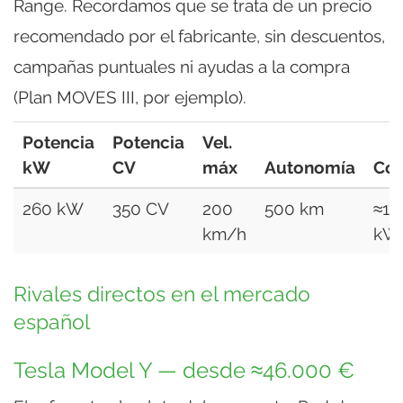
Range. Recordamos que se trata de un precio
recomendado por el fabricante, sin descuentos,
campañas puntuales ni ayudas a la compra
(Plan MOVES III, por ejemplo).
Potencia
Potencia
Vel.
kW
CV
máx
Autonomía
Co
260 kW
350 CV
200
500 km
≈18
km/h
kW
Rivales directos en el mercado
español
Tesla Model Y — desde ≈46.000 €