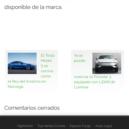
disponible de la marca.
El Tesla
Ya se
Model
puede
S se
corona
como
reservar el Polestar 3
el Rey del Invierno en
equipado con LiDAR de
Noruega
Luminar
Comentarios cerrados
Highmotor
Top Ventas Coches
Espacio Furgo
Aviso Legal