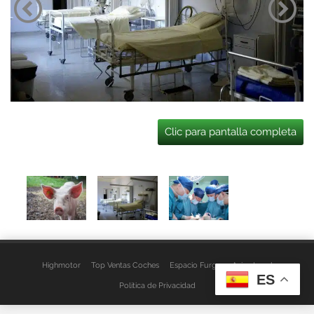
Clic para pantalla completa
Highmotor
Top Ventas Coches
Espacio Furgo
Aviso Legal
ES
Política de Privacidad