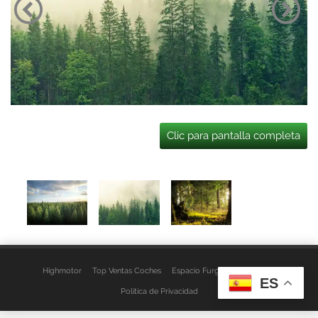
Clic para pantalla completa
Highmotor
Top Ventas Coches
Espacio Furgo
Aviso Legal
ES
Política de Privacidad