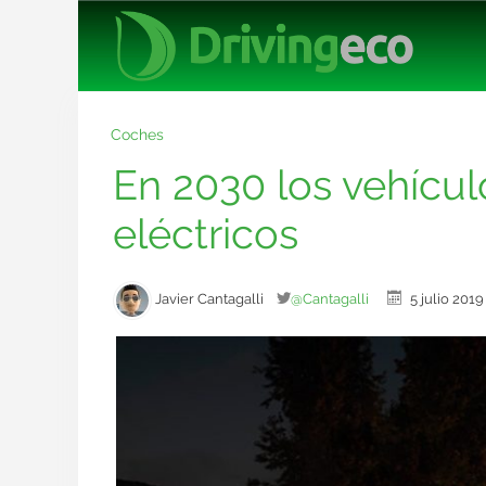
Coches
En 2030 los vehícu
eléctricos
Javier Cantagalli
@Cantagalli
5 julio 20