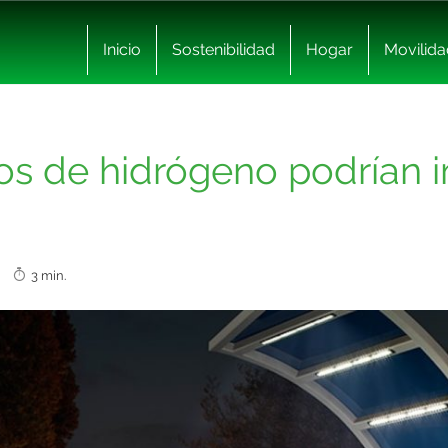
Inicio
Sostenibilidad
Hogar
Movilida
los de hidrógeno podrían 
19
3 min.