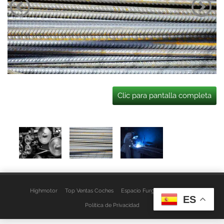
Clic para pantalla completa
Highmotor
Top Ventas Coches
Espacio Furgo
Aviso Legal
ES
Política de Privacidad