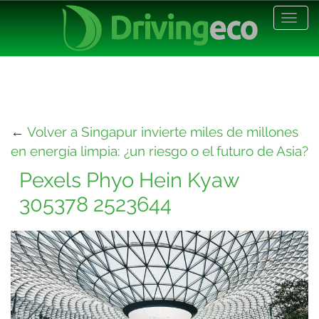
Desp
nave
←
Volver a Singapur invierte miles de millones
en energía limpia: ¿un riesgo o el futuro de Asia?
Pexels Phyo Hein Kyaw
305378 2523644