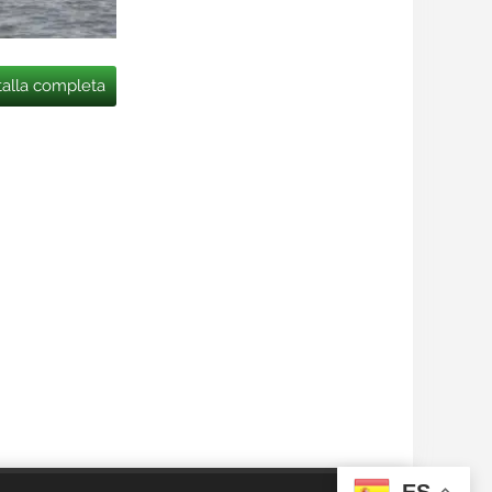
talla completa
ES