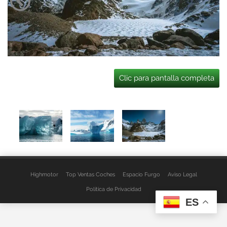
Clic para pantalla completa
Highmotor
Top Ventas Coches
Espacio Furgo
Aviso Legal
Política de Privacidad
ES