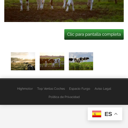
Clic para pantalla completa
Highmotor
Top Ventas Coches
Espacio Furgo
Aviso Legal
Política de Privacidad
ES