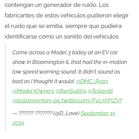
contengan un generador de ruido. Los
fabricantes de estos vehículos pudieron elegir
el ruido que se emitía, siempre que pudiera
identificarse como un sonido del vehículos.
Came across a Model 3 today at an EV car
show in Bloomington IL that had the in-motion
low speed warning sound. It didn't sound as
bad as I thought it would.
@DMC_Ryan
@Model3Owners
@BenSullins
@Teslarati
@teslainventory
pic.twitter.com/FvLnXf7ZVf
— ?????? ??????? (@D_Love)
September 15,
2019