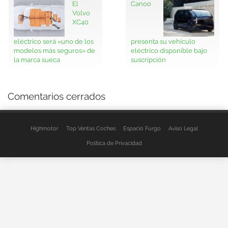
El
Canoo
Volvo
XC40
eléctrico será «uno de los
presenta su vehículo
modelos más seguros» de
eléctrico disponible bajo
la marca sueca
suscripción
Comentarios cerrados
Highmotor
Top Ventas Coches
Espacio Furgo
Aviso Legal
Política de Privacidad