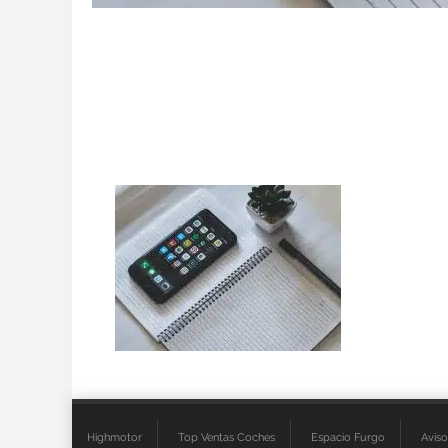
Highmotor
Top Ventas Coches
Espacio Furgo
Aviso