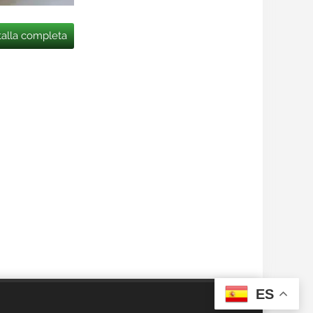
talla completa
ES