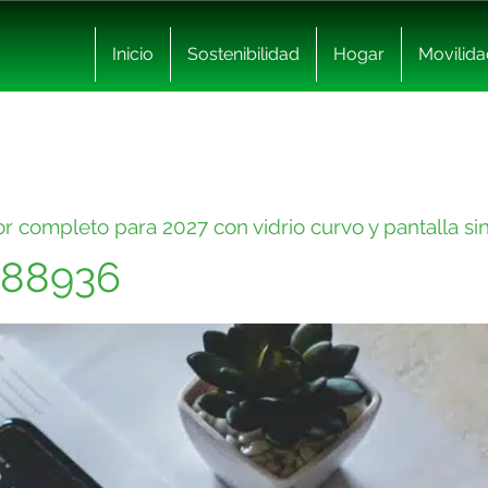
Inicio
Sostenibilidad
Hogar
Movilida
r completo para 2027 con vidrio curvo y pantalla si
2388936