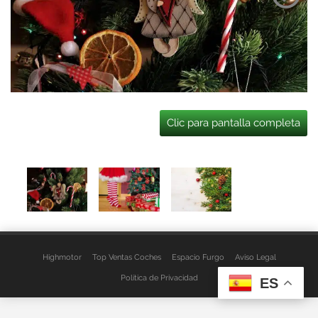
Clic para pantalla completa
Highmotor
Top Ventas Coches
Espacio Furgo
Aviso Legal
Política de Privacidad
ES