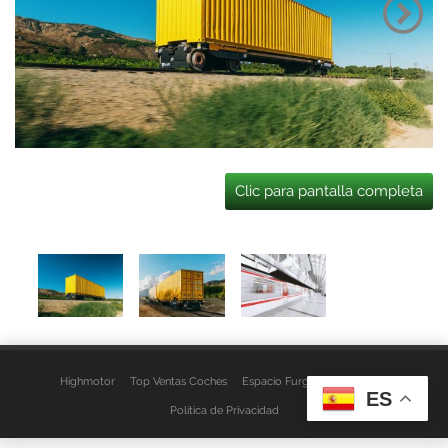
Clic para pantalla completa
Highmotor
Top Ventas Coches
Espacio Furgo
Aviso Legal
ES
Política de Privacidad